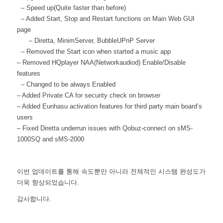
– Speed up(Quite faster than before)
– Added Start, Stop and Restart functions on Main Web GUI
page
– Diretta, MinimServer, BubbleUPnP Server
– Removed the Start icon when started a music app
– Removed HQplayer NAA(Networkaudiod) Enable/Disable
features
– Changed to be always Enabled
– Added Private CA for security check on browser
– Added Eunhasu activation features for third party main board’s
users
– Fixed Diretta underrun issues with Qobuz-connect on sMS-
1000SQ and sMS-2000
이번 업데이트를 통해 속도뿐만 아니라 전체적인 시스템 완성도가
더욱 향상되었습니다.
감사합니다.