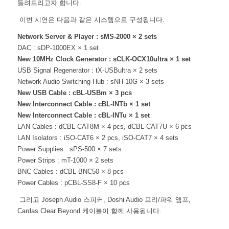
들려드리고자 합니다.
이번 시연은 다음과 같은 시스템으로 구성됩니다.
Network Server & Player : sMS-2000 × 2 sets
DAC : sDP-1000EX × 1 set
New 10MHz Clock Generator : sCLK-OCX10ultra × 1 set
USB Signal Regenerator : tX-USBultra × 2 sets
Network Audio Switching Hub : sNH-10G × 3 sets
New USB Cable : cBL-USBm × 3 pcs
New Interconnect Cable : cBL-INTb × 1 set
New Interconnect Cable : cBL-INTu × 1 set
LAN Cables : dCBL-CAT8M × 4 pcs, dCBL-CAT7U × 6 pcs
LAN Isolators : iSO-CAT6 × 2 pcs, iSO-CAT7 × 4 sets
Power Supplies : sPS-500 × 7 sets
Power Strips : mT-1000 × 2 sets
BNC Cables : dCBL-BNC50 × 8 pcs
Power Cables : pCBL-SS8-F × 10 pcs
그리고 Joseph Audio 스피커, Doshi Audio 프리/파워 앰프,
Cardas Clear Beyond 케이블이 함께 사용됩니다.