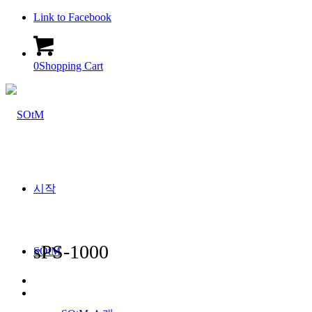
Link to Facebook
0
Shopping Cart
시작
sPS-1000
SOtM