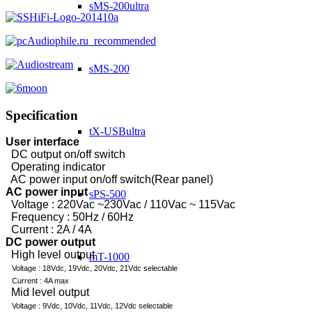
sMS-200ultra
sMS-200
Specification
tX-USBultra
User interface
DC output on/off switch
Operating indicator
AC power input on/off switch(Rear panel)
AC power input
sPS-500
Voltage : 220Vac ~230Vac / 110Vac ~ 115Vac
Frequency : 50Hz / 60Hz
Current : 2A / 4A
DC power output
High level output
mT-1000
Voltage : 18Vdc, 19Vdc, 20Vdc, 21Vdc selectable
Current : 4A max
Mid level output
Voltage : 9Vdc, 10Vdc, 11Vdc, 12Vdc selectable