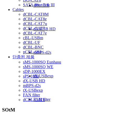
iSO-CAT6
SATA filter II & III
sPS-1000
Cables
dCBL-CAT8M
dCBL-CAT8e
dCBL-CAT7u
dCBL-CAT7
dX-USB HD
dCBL-CAT7e
cBL-USBm
dCBL-UF
dCBL-BNC
pCBL-SS8
mBPS-d2s
단종된 제품
sMS-1000SQ Eunhasu
sMS-1000SQ WE
sDP-1000EX
tX-USBexp
sPS-1000
dX-USB HD
mBPS-d2s
tX-USBexp
FAN filter
FAN filter
dCBL-CAT6
SOtM