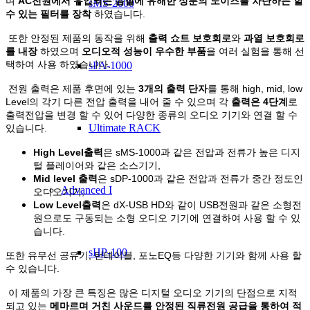
며
AC전원에서 유입되는 음질에 유해한 성분의 노이즈를 차단하는 할
sMS-2000
수 있는 필터를 장착
하였습니다.
또한 안정된 제품의 동작을 위해
출력 쇼트 보호회로
와
과열 보호회로
를 내장
하였으며
오디오적 성능이 우수한 부품
을 여러 실험을 통해 선
택하여 사용 하였습니다.
sPA-1000
전원 출력은 제품 후면에 있는
3개의 출력 단자
를 통해 high, mid, low
Level의 각기 다른 전압 출력을 내어 줄 수 있으며 각
출력은 4단계
로
출력전압을 변경 할 수 있어 다양한 종류의 오디오 기기와 연결 할 수
Ultimate RACK
있습니다.
High Level출력
은 sMS-1000과 같은 전압과 전류가 높은 디지
털 플레이어와 같은 소스기기,
Mid level 출력
은 sDP-1000과 같은 전압과 전류가 중간 정도인
Advanced I
오디오기기,
Low Level출력
은 dX-USB HD와 같이 USB전원과 같은 소형전
원으로도 구동되는 소형 오디오 기기에 연결하여 사용 할 수 있
습니다.
sHP-100
또한 유무선 공유기, 턴테이블, 포노EQ등 다양한 기기와 함께 사용 할
수 있습니다.
이 제품의 가장 큰 특징은 많은 디지털 오디오 기기의 단점으로 지적
되고 있는
메마르며 거친 사운드를 안정된 직류전원 공급을 통하여 적