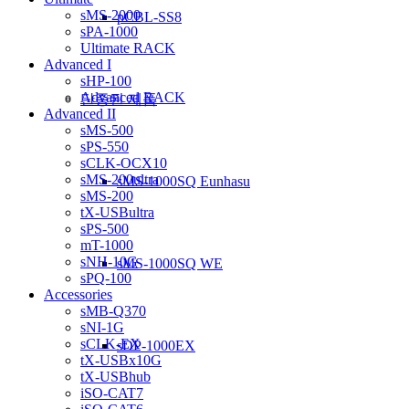
sMS-2000
pCBL-SS8
sPA-1000
Ultimate RACK
Advanced I
sHP-100
Advanced RACK
단종된 제품
Advanced II
sMS-500
sPS-550
sCLK-OCX10
sMS-200ultra
sMS-1000SQ Eunhasu
sMS-200
tX-USBultra
sPS-500
mT-1000
sNH-10G
sMS-1000SQ WE
sPQ-100
Accessories
sMB-Q370
sNI-1G
sCLK-EX
sDP-1000EX
tX-USBx10G
tX-USBhub
iSO-CAT7