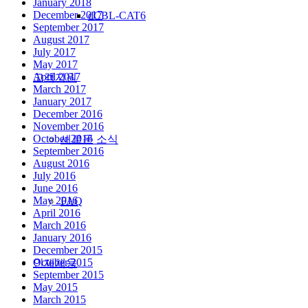
January 2018
December 2017
dCBL-CAT6
September 2017
August 2017
July 2017
May 2017
April 2017
고객지원
March 2017
January 2017
December 2016
November 2016
October 2016
새로운 소식
September 2016
August 2016
July 2016
June 2016
May 2016
FAQ
April 2016
March 2016
January 2016
December 2015
October 2015
인재채용
September 2015
May 2015
March 2015