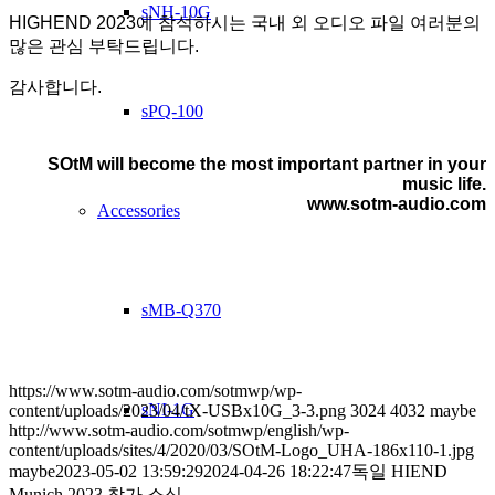
sNH-10G
HIGHEND 2023에 참석하시는 국내 외 오디오 파일 여러분의
많은 관심 부탁드립니다.
감사합니다.
sPQ-100
SOtM will become the most important partner in your
music life.
www.sotm-audio.com
Accessories
sMB-Q370
https://www.sotm-audio.com/sotmwp/wp-
sNI-1G
content/uploads/2023/04/tX-USBx10G_3-3.png
3024
4032
maybe
http://www.sotm-audio.com/sotmwp/english/wp-
content/uploads/sites/4/2020/03/SOtM-Logo_UHA-186x110-1.jpg
maybe
2023-05-02 13:59:29
2024-04-26 18:22:47
독일 HIEND
Munich 2023 참가 소식