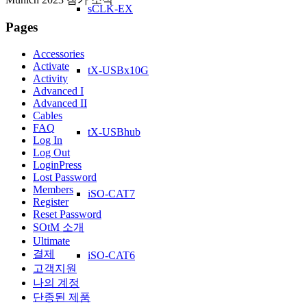
sCLK-EX
Pages
Accessories
Activate
tX-USBx10G
Activity
Advanced I
Advanced II
Cables
FAQ
tX-USBhub
Log In
Log Out
LoginPress
Lost Password
Members
iSO-CAT7
Register
Reset Password
SOtM 소개
Ultimate
결제
iSO-CAT6
고객지원
나의 계정
단종된 제품