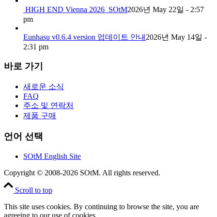
HIGH END Vienna 2026_SOtM
2026년 May 22일 - 2:57
pm
Eunhasu v0.6.4 version 업데이트 안내
2026년 May 14일 -
2:31 pm
바로 가기
새로운 소식
FAQ
주소 및 연락처
제품 구매
언어 선택
SOtM English Site
Copyright © 2008-2026 SOtM. All rights reserved.
Scroll to top
This site uses cookies. By continuing to browse the site, you are
agreeing to our use of cookies.