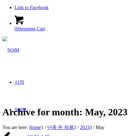
Link to Facebook
0
Shopping Cart
시작
Archive for month: May, 2023
SOtM
You are here:
Home
1
/
단종 된 제품
2
/
2023
3
/
May