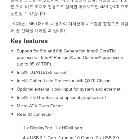
든 것이 바로 오디오 전용으로 설계된 마더보드인 sMB-Q370 으로
실현될 수 있습니다.
이제는 sMB-Q370의 사용하여 여러분의 시스템을 정점으로 이끌
어 줄 선택을 해야할 때 입니다.
Key features
Support for 9th and 8th Generation Intel® CoreTM
processors, Intel® Pentium® and Celeron® processors
(up to 95 W TDP)
Intel® LGA1151v2 socket
Intel® Coffee Lake Processor with Q370 Chipset
Optional external clock input for system and ethernet
Intel® HD Graphics and optional graphic card
Micro-ATX Form Factor
Rear IO connector
1 x DisplayPort, 1 x HDMI port
4 x USB 3.1 Gen. 2 (up to 10 Gbps), 2 x USB 2.0