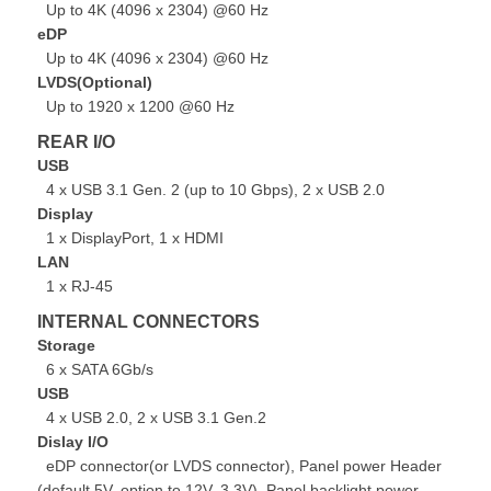
Up to 4K (4096 x 2304) @60 Hz
eDP
Up to 4K (4096 x 2304) @60 Hz
LVDS(Optional)
Up to 1920 x 1200 @60 Hz
REAR I/O
USB
4 x USB 3.1 Gen. 2 (up to 10 Gbps), 2 x USB 2.0
Display
1 x DisplayPort, 1 x HDMI
LAN
1 x RJ-45
INTERNAL CONNECTORS
Storage
6 x SATA 6Gb/s
USB
4 x USB 2.0, 2 x USB 3.1 Gen.2
Dislay I/O
eDP connector(or LVDS connector), Panel power Header
(default 5V, option to 12V, 3.3V), Panel backlight power