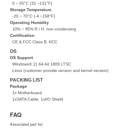
0 ~ 55°C (32 ~131°F)
Storage Temperature
-20 ~ 70°C (-4 ~158°F)
Operating Humidity
10% ~ 95% R / H, non-condensing
Certification
CE & FCC Class B, KCC
OS
OS Support
Windows® 11 64-bit 1809 LTSC
Linux (customer provide version and kernel version)
PACKING LIST
Package
1x Motherboard
1xSATA Cable, 1xI/O Shield
FAQ
Associated part list