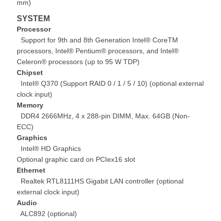
mm)
SYSTEM
Processor
Support for 9th and 8th Generation Intel® CoreTM
processors, Intel® Pentium® processors, and Intel®
Celeron® processors (up to 95 W TDP)
Chipset
Intel® Q370 (Support RAID 0 / 1 / 5 / 10) (optional external
clock input)
Memory
DDR4 2666MHz, 4 x 288-pin DIMM, Max. 64GB (Non-
ECC)
Graphics
Intel® HD Graphics
Optional graphic card on PCIex16 slot
Ethernet
Realtek RTL8111HS Gigabit LAN controller (optional
external clock input)
Audio
ALC892 (optional)