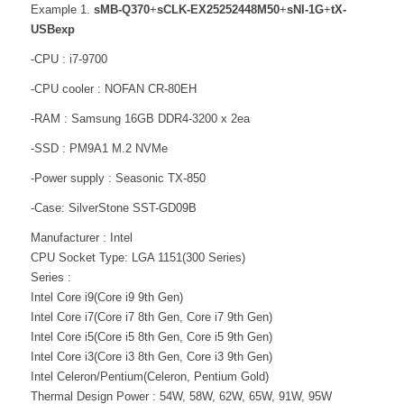
Example 1.
sMB-Q370
+
sCLK-EX25252448M50
+
sNI-1G
+
tX-
USBexp
-CPU : i7-9700
-CPU cooler : NOFAN CR-80EH
-RAM : Samsung 16GB DDR4-3200 x 2ea
-SSD : PM9A1 M.2 NVMe
-Power supply : Seasonic TX-850
-Case: SilverStone SST-GD09B
Manufacturer : Intel
CPU Socket Type: LGA 1151(300 Series)
Series :
Intel Core i9(Core i9 9th Gen)
Intel Core i7(Core i7 8th Gen, Core i7 9th Gen)
Intel Core i5(Core i5 8th Gen, Core i5 9th Gen)
Intel Core i3(Core i3 8th Gen, Core i3 9th Gen)
Intel Celeron/Pentium(Celeron, Pentium Gold)
Thermal Design Power : 54W, 58W, 62W, 65W, 91W, 95W