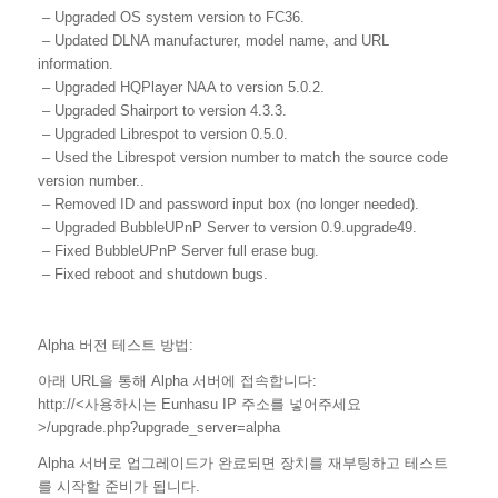
– Upgraded OS system version to FC36.
– Updated DLNA manufacturer, model name, and URL
information.
– Upgraded HQPlayer NAA to version 5.0.2.
– Upgraded Shairport to version 4.3.3.
– Upgraded Librespot to version 0.5.0.
– Used the Librespot version number to match the source code
version number..
– Removed ID and password input box (no longer needed).
– Upgraded BubbleUPnP Server to version 0.9.upgrade49.
– Fixed BubbleUPnP Server full erase bug.
– Fixed reboot and shutdown bugs.
Alpha 버전 테스트 방법:
아래 URL을 통해 Alpha 서버에 접속합니다:
http://<사용하시는 Eunhasu IP 주소를 넣어주세요
>/upgrade.php?upgrade_server=alpha
Alpha 서버로 업그레이드가 완료되면 장치를 재부팅하고 테스트
를 시작할 준비가 됩니다.