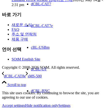
dCBL-CAT7
2:31 pm
바로 가기
새로운 소식
dCBL-CAT7e
FAQ
주소 및 연락처
제품 구매
cBL-USBm
언어 선택
SOtM English Site
Copyright © 2008-2026 SOtM. All rights reserved.
dCBL-UF
dCBL-CAT8e
sMS-500
Scroll to top
dCBL-BNC
This site uses cookies. By continuing to browse the site, you are
agreeing to our use of cookies.
Accept settings
Hide notification only
Settings