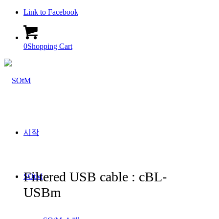
Link to Facebook
0
Shopping Cart
시작
Filtered USB cable : cBL-
SOtM
USBm