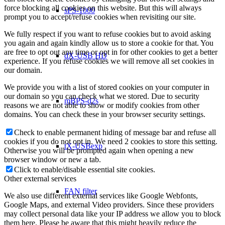
force blocking all cookies on this website. But this will always
sPS-1000
prompt you to accept/refuse cookies when revisiting our site.
We fully respect if you want to refuse cookies but to avoid asking
you again and again kindly allow us to store a cookie for that. You
are free to opt out any time or opt in for other cookies to get a better
dX-USB HD
experience. If you refuse cookies we will remove all set cookies in
our domain.
We provide you with a list of stored cookies on your computer in
our domain so you can check what we stored. Due to security
mBPS-d2s
reasons we are not able to show or modify cookies from other
domains. You can check these in your browser security settings.
Check to enable permanent hiding of message bar and refuse all
cookies if you do not opt in. We need 2 cookies to store this setting.
tX-USBexp
Otherwise you will be prompted again when opening a new
browser window or new a tab.
Click to enable/disable essential site cookies.
Other external services
FAN filter
We also use different external services like Google Webfonts,
Google Maps, and external Video providers. Since these providers
may collect personal data like your IP address we allow you to block
them here. Please be aware that this might heavily reduce the