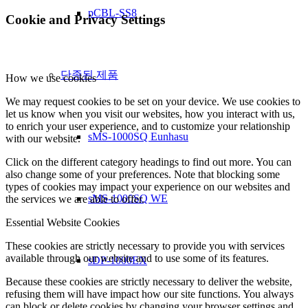
pCBL-SS8
Cookie and Privacy Settings
단종된 제품
How we use cookies
We may request cookies to be set on your device. We use cookies to
let us know when you visit our websites, how you interact with us,
to enrich your user experience, and to customize your relationship
sMS-1000SQ Eunhasu
with our website.
Click on the different category headings to find out more. You can
also change some of your preferences. Note that blocking some
types of cookies may impact your experience on our websites and
sMS-1000SQ WE
the services we are able to offer.
Essential Website Cookies
These cookies are strictly necessary to provide you with services
available through our website and to use some of its features.
sDP-1000EX
Because these cookies are strictly necessary to deliver the website,
refusing them will have impact how our site functions. You always
can block or delete cookies by changing your browser settings and