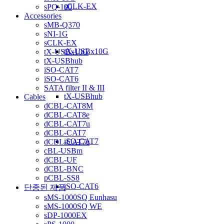
sCLK-EX
sPQ-100
Accessories
sMB-Q370
sNI-1G
sCLK-EX
tX-USBx10G
tX-USBx10G
tX-USBhub
iSO-CAT7
iSO-CAT6
SATA filter II & III
tX-USBhub
Cables
dCBL-CAT8M
dCBL-CAT8e
dCBL-CAT7u
dCBL-CAT7
iSO-CAT7
dCBL-CAT7e
cBL-USBm
dCBL-UF
dCBL-BNC
pCBL-SS8
iSO-CAT6
단종된 제품
sMS-1000SQ Eunhasu
sMS-1000SQ WE
sDP-1000EX