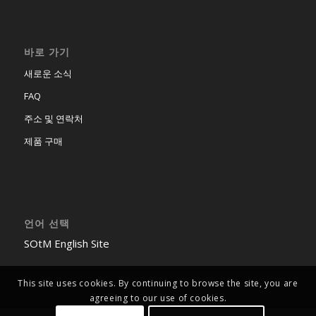
바로 가기
새로운 소식
FAQ
주소 및 연락처
제품 구매
언어 선택
SOtM English Site
This site uses cookies. By continuing to browse the site, you are
agreeing to our use of cookies.