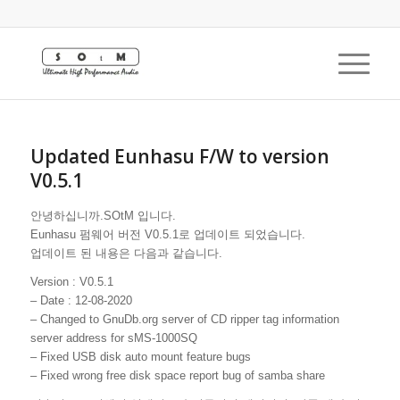
Updated Eunhasu F/W to version
V0.5.1
안녕하십니까.SOtM 입니다.
Eunhasu 펌웨어 버전 V0.5.1로 업데이트 되었습니다.
업데이트 된 내용은 다음과 같습니다.
Version : V0.5.1
– Date : 12-08-2020
– Changed to GnuDb.org server of CD ripper tag information
server address for sMS-1000SQ
– Fixed USB disk auto mount feature bugs
– Fixed wrong free disk space report bug of samba share