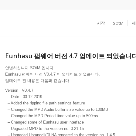
시작
SOtM
제
Eunhasu 펌웨어 버전 4.7 업데이트 되었습니다
안녕하십니까.SOtM 입니다.
Eunhasu 펌웨어 버전 V0.4.7 이 업데이트 되었습니다.
업데이트 된 내용은 다음과 같습니다.
Version : V0.4.7
– Date : 03-12-2019
– Added the ripping file path settings feature
– Changed the MPD Audio buffer size value up to 100MB
– Changed the MPD Period time value up to 500ms
– Changed some of Eunhasu user interface
– Upgraded MPD to the version no. 0.21.15
– Upgraded Upmpdcli(DLNA renderer) to the version no. 1.4.5