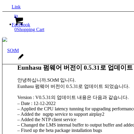
Link
to
Facebook
0
Shopping Cart
Eunhasu 펌웨어 버전이 0.5.31로 업데이
안녕하십니까.SOtM 입니다.
Eunhasu 펌웨어 버전이 0.5.31로 업데이트 되었습니다.
Version : V0.5.31의 업데이트 내용은 다음과 같습니다.
– Date : 12-12-2022
– Applied the CPU latency tunning for upgrading performanc
– Added the nqptp service to support airplay2
– Added the NTP client service
– Changed the LMS internal buffer to output buffer and added 
– Fixed up the beta package installation bugs