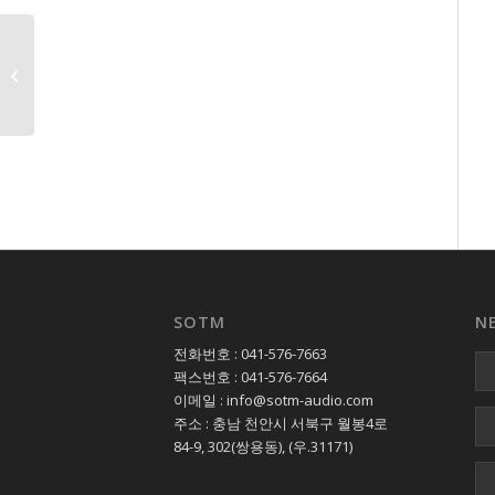
Eunhasu Native DSD
support
SOTM
N
전화번호 : 041-576-7663
팩스번호 : 041-576-7664
이메일 : info@sotm-audio.com
주소 : 충남 천안시 서북구 월봉4로
84-9, 302(쌍용동), (우.31171)