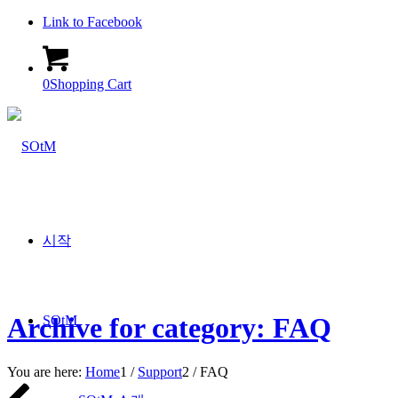
Link to Facebook
0
Shopping Cart
시작
Archive for category: FAQ
SOtM
You are here:
Home
1
/
Support
2
/
FAQ