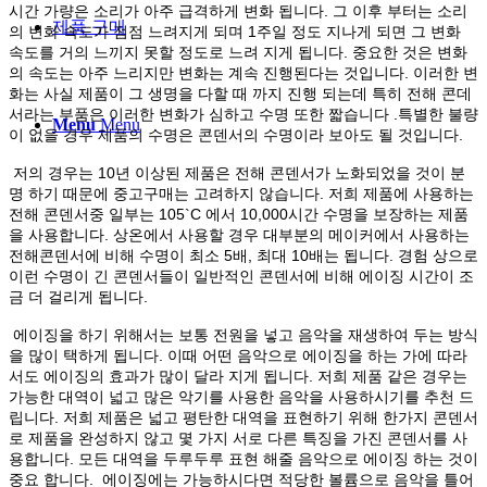
시간 가량은 소리가 아주 급격하게 변화 됩니다. 그 이후 부터는 소리
제품 구매
의 변화 속도가 점점 느려지게 되며 1주일 정도 지나게 되면 그 변화
속도를 거의 느끼지 못할 정도로 느려 지게 됩니다. 중요한 것은 변화
의 속도는 아주 느리지만 변화는 계속 진행된다는 것입니다. 이러한 변
화는 사실 제품이 그 생명을 다할 때 까지 진행 되는데 특히 전해 콘데
서라는 부품은 이러한 변화가 심하고 수명 또한 짧습니다 .특별한 불량
Menu
Menu
이 없을 경우 제품의 수명은 콘덴서의 수명이라 보아도 될 것입니다.
저의 경우는 10년 이상된 제품은 전해 콘덴서가 노화되었을 것이 분
명 하기 때문에 중고구매는 고려하지 않습니다. 저희 제품에 사용하는
전해 콘덴서중 일부는 105`C 에서 10,000시간 수명을 보장하는 제품
을 사용합니다. 상온에서 사용할 경우 대부분의 메이커에서 사용하는
전해콘덴서에 비해 수명이 최소 5배, 최대 10배는 됩니다. 경험 상으로
이런 수명이 긴 콘덴서들이 일반적인 콘덴서에 비해 에이징 시간이 조
금 더 걸리게 됩니다.
에이징을 하기 위해서는 보통 전원을 넣고 음악을 재생하여 두는 방식
을 많이 택하게 됩니다. 이때 어떤 음악으로 에이징을 하는 가에 따라
서도 에이징의 효과가 많이 달라 지게 됩니다. 저희 제품 같은 경우는
가능한 대역이 넓고 많은 악기를 사용한 음악을 사용하시기를 추천 드
립니다. 저희 제품은 넓고 평탄한 대역을 표현하기 위해 한가지 콘덴서
로 제품을 완성하지 않고 몇 가지 서로 다른 특징을 가진 콘덴서를 사
용합니다. 모든 대역을 두루두루 표현 해줄 음악으로 에이징 하는 것이
중요 합니다. 에이징에는 가능하시다면 적당한 볼륨으로 음악을 틀어