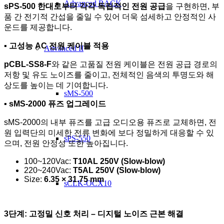
Advanced RACK
sPS-500 한대로부터 각각 독립적인 전원 공급
을 구현하면, 부
품 간 전기적 간섭을 줄일 수 있어 더욱 섬세하고 안정적인 사
운드를 제공합니다.
▪
고성능 AC 전원 케이블 적용
Advanced II
pCBL-SS8-F
와 같은 고품질 전원 케이블은 전원 공급 경로의
저항 및 유도 노이즈를 줄이고, 전체적인 음색의 투명도와 해
상도를 높이는 데 기여합니다.
sMS-500
▪ sMS-2000
퓨즈 업그레이드
sMS-2000의 내부 퓨즈를 고급 오디오용 퓨즈로 교체하면, 전
원 입력단의 미세한 전류 변화에 보다 정밀하게 대응할 수 있
sPS-550
으며, 전원 안정성 또한 높아집니다.
100~120Vac:
T10AL 250V (Slow-blow)
220~240Vac:
T5AL 250V (Slow-blow)
Size:
6.35 × 31.75 mm
sCLK-OCX10
3
단계: 고정밀 신호 처리 – 디지털 노이즈 근본 해결