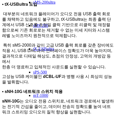
sMS-200ultra
▪ tX-USBultra
도입
대부분의 네트워크 플레이어가 오디오 전용 USB 출력 회로
를 채택하고 있음에도 불구하고,
tX-USBultra는 최종 출력 단
계에서 USB 신호를 초정밀 클럭 기반으로 리클럭 및 재정렬
sMS-200
함으로써
기존 회로로는 제거할 수 없는 미세 지터와 시스템
레벨 노이즈까지 원천적으로 억제합니다.
특히 sMS-2000과 같이 고급 USB 출력 회로를 갖춘 장비에도
tX-USBultra
적용 시,
USB DAC과의 인터페이스 정확도가 더욱 높아지며,
결과적으로 디테일 해상도, 초점의 안정성, 고역의 개방감 등
에서
한층 더 명료하고 입체적인 사운드를 실현할 수 있습니다.
sPS-500
고성능 USB 케이블인
dCBL-UF
과 병행 사용 시 최상의 성능
을 발휘합니다.
▪ sNH-10G
네트워크 스위치 적용
mT-1000
sNH-10G
는 오디오 전용 스위치로, 네트워크 경로에서 발생하
는 전기적 간섭을 줄이고, 데이터 전송의 정확도를 높여 네트
워크 스트리밍 오디오의 질적 향상을 실현합니다.