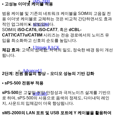
sMS-2000
▪
고성능 이더넷 케이블 적용
범용 케이블 및 기존의 네트워크 케이블을 SOtM의 고음질 전
용 이더넷 케이블로 교체하는 것은 비교적 간단하면서도 효과
적인 업그레이드 방법입니다.
sPA-1000
SOtM의
iSO-CAT6, iSO-CAT7
, 혹은
dCBL-
CAT7/CAT7u/CAT8M
시리즈는 전송 경로에서의 노이즈 유
입을 최소화하고 신호의 순도를 높입니다.
Ultimate RACK
체감 효과
: 고역의 섬세함, 저역의 밀도, 정숙한 배경 등이 개선
됩니다.
Advanced I
2
단계: 전원 품질의 향상 – 오디오 성능의 기반 강화
▪ sPS-500
전원부 적용
sPS-500
은 고정밀 전압 안정성과 극저노이즈 설계를 기반으
sHP-100
로 하며, sPS-500의 사용으로 음색의 정제도, 다이내믹 레인
지, 사운드의 입체감이 더욱 향상됩니다.
sMS-2000
의 LAN 포트 및 USB 포트에 Y 케이블을 활용하여