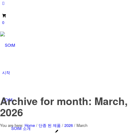
0
시작
Archive for month: March,
SOtM
2026
You are here:
Home
/
단종 된 제품
/
2026
/
March
SOtM 소개